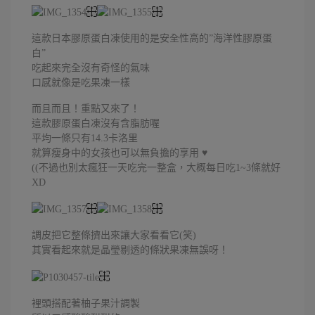
這款日本膠原蛋白凍使用的是安全性高的”海洋性膠原蛋
白”
吃起來完全沒有奇怪的氣味
口感就像是吃果凍一樣
而且而且！重點又來了！
這款膠原蛋白凍沒有含脂肪喔
平均一條只有14.3卡洛里
就算瘦身中的女孩也可以無負擔的享用 ♥
((不過也別太瘋狂一天吃完一整盒，大概每日吃1~3條就好
XD
調皮把它整條擠出來讓大家看看它(笑)
其實看起來就是晶瑩剔透的條狀果凍無誤呀！
裡頭搭配著柚子果汁調製