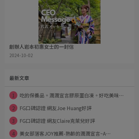
創辦人岩本初惠女士的一封信
2024-10-02
最新文章
1
吃的保養品。潤潤宣言膠原蛋白凍。好吃美味⋯
2
FG口碑認證 網友Joe Huang好評
3
FG口碑認證 網友Claire克萊兒好評
4
美女部落客JOY推薦-熟齡的潤潤宣言~A⋯