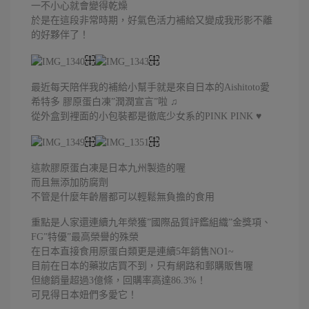
一不小心就會變得乾燥
於是在這段非常時期，好氣色活力補給又變成我形影不離
的好夥伴了！
最近每天陪伴我的補給小幫手就是來自日本的Aishitoto愛
希特多 膠原蛋白凍”潤潤宣言”啦 ♫
從外盒到裡面的小包裝都是徹底少女系的PINK PINK ♥
這款膠原蛋白凍是日本九州製造的喔
而且無添加防腐劑
不管是什麼年齡層都可以輕鬆無負擔的食用
重點是人家還連續九年榮獲”國際品質評鑑組織”金獎項、
FG”特優”最高榮譽的殊榮
在日本直接食用原蛋白類更是連續5年銷售NO1~
目前在日本的藥妝店買不到，只有網路和郵購販售喔
但總銷量超過3億條，回購率高達86.3%！
可見得日本妞們多愛它！