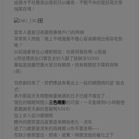
這樣才不枉費我出發前日以繼夜、不眠不休的瘋狂寫文章
囤庫存嘿！
當本人還是日夜顛倒專業戶(?)的時候
常常有人問我：晚上不睡覺都不擔心容易顯現出倦容老態
嗎？
以前我都會在心裡默默說：你覺得我有嗎~((挑眉
((但這樣說出口實在太討人厭了我無法XDDD
重點是我雖然跟大家日夜顛倒，但有睡飽就不算熬夜啊
(笑)
但悲劇的來了，妳們應該有看出上一段的開頭用的是”過去
式”
表示那段天天睡飽無憂無慮的日子已經不復在了…
現在的睡眠時間少
三色眼影
的可憐，一天能睡到6小時都想
要跪謝老天爺的恩寵啊XDDD
加上女人從20歲開始
體內的膠原蛋白就會逐漸開始老化、流失
過了25歲更是流失的高峰期 ((你不要走啊~~~
在缺少膠原蛋白、熬夜、疲累、時間流逝的催化之下