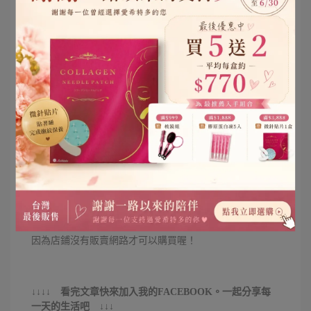
果然從年輕的時候就開始補充高品質的膠原蛋白是有差的
現在偶爾還是會被誤以為是大學生要算我學生價呢 ((得意
但人家很誠實的→其實是拿不出學生証，不過老闆有這份
心我已經很滿足了XD
早早開始補充膠原蛋白，讓外表永遠低於實際年齡是我的
目標 ♥♥♥
非常推薦給不穩定、擔心看起來比實際年齡老
或是想要輕輕鬆鬆幫每日保養升級的女孩
可以試試這款日本銷售第一卻平價日本膠原蛋白凍唷(眨)
目前30入只要1350元，而且還會再加贈兩條
體驗組(5條入)也只要225元喔！
現在有一波優惠活動，我都想乘這個機會多囤貨幾盒呢！
因為店鋪沒有販賣網路才可以購買喔！
↓↓↓↓ 看完文章快來加入我的FACEBOOK。一起分享每
一天的生活吧 ↓↓↓