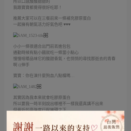
所以口感酸酸甜甜的
我跟寶寶都覺得很好吃耶！
推薦大家可以在三餐前來一條補充膠原蛋白
一起擁有朝氣活力好氣色吧 ♥♥♥
小小一條很適合出門前丟進包包
通勤時候有點小餓就吃一條當小點心
慢慢咀嚼品味它的酸甜香氣，也悄悄的尋找那逝去的青春
啊 ((伸手
寶寶：你在演什麼狗血八點檔嗎…
其實因為我本來就會吃膠原蛋白
所以要我一時半刻說出哪裡不一樣我還真講不出來
但最近的高強度行程摧殘之下
我還是沒有顯露出太多疲態對吧(挑眉)