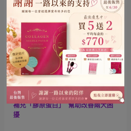
肌膚乾燥時，容易加深黑色素。定期保濕及按摩肌膚，可
幫助減緩黑色素沉澱。
4.保持充足睡眠，避免熬夜、過度疲勞
於這段時間熟
掌握黃金睡眠時間: 晚上11點到凌晨3點。
睡，能幫助人體膽經和肝經進行排毒。此外晚上11點到凌
晨1點前，褪黑激素分泌最旺盛，會抑制交感神經，穩定血
壓及心跳，增強免疫力。長期熬夜會使身體代謝、排毒作
用不順，更容易造成黑斑生成
補充「膠原蛋白」 幫助改善兩大困
擾