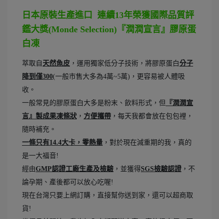
日本原裝生產進口 連續13年榮獲國際品質評
鑑大獎(Monde Selection)『潤潤宣言』膠原蛋
白凍
萃取自
天然魚皮
，運用獨家低分子技術，將膠原蛋白
分子
降到僅300
(一般市售大多為4萬~5萬)，更容易被人體吸
收。
一般常見的膠原蛋白大多是粉末、飲料形式，但
『潤潤宣
言』製成果凍條狀
，
方便攜帶
，每天我都會放在包包裡，
隨時補充。
一條只有14.4大卡，零熱量
，對於現在減重期的我，真的
是一大福音!
經由
GMP認證工廠生產及檢驗
，並獲得
SGS檢驗認證
，不
論孕期、產後都可以放心吃喔!
現在台灣只要上網訂購，直接幫你送到家，還可以超商取
貨!