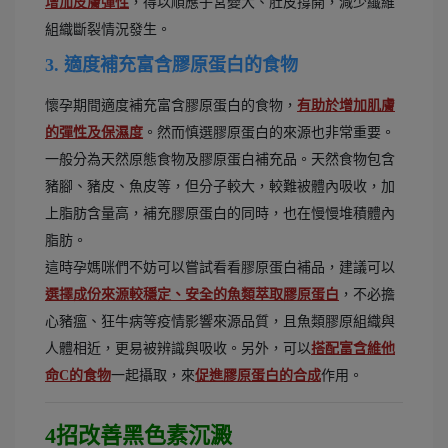
增加皮膚彈性
，得以順應子宮變大、肚皮撐開，減少纖維
組織斷裂情況發生。
3. 適度補充富含膠原蛋白的食物
懷孕期間適度補充富含膠原蛋白的食物，
有助於增加肌膚
的彈性及保濕度
。然而慎選膠原蛋白的來源也非常重要。
一般分為天然原態食物及膠原蛋白補充品。天然食物包含
豬腳、豬皮、魚皮等，但分子較大，較難被體內吸收，加
上脂肪含量高，補充膠原蛋白的同時，也在慢慢堆積體內
脂肪。
這時孕媽咪們不妨可以嘗試看看膠原蛋白補品，建議可以
選擇成份來源較穩定、安全的魚類萃取膠原蛋白
，不必擔
心豬瘟、狂牛病等疫情影響來源品質，且魚類膠原組織與
人體相近，更易被辨識與吸收。另外，可以
搭配富含維他
命C的食物
一起攝取，來
促進膠原蛋白的合成
作用。
4招改善黑色素沉澱