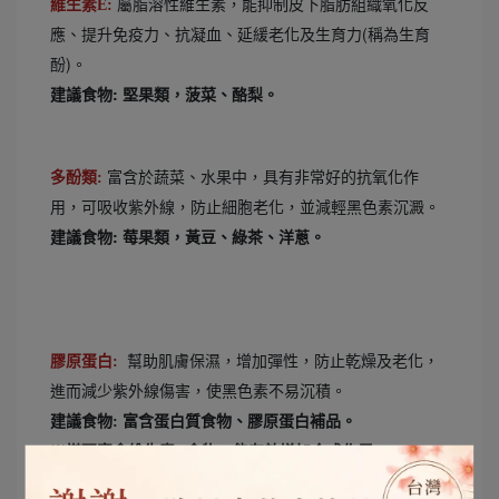
屬脂溶性維生素，能抑制皮下脂肪組織氧化反
維生素E:
應、提升免疫力、抗凝血、延緩老化及生育力(稱為生育
酚)。
建議食物: 堅果類，菠菜、酪梨。
富含於蔬菜、水果中，具有非常好的抗氧化作
多酚類:
用，可吸收紫外線，防止細胞老化，並減輕黑色素沉澱。
建議食物: 莓果類，黃豆、綠茶、洋蔥。
膠原蛋白:
幫助肌膚保濕，增加彈性，防止乾燥及老化，
進而減少紫外線傷害，使黑色素不易沉積。
建議食物: 富含蛋白質食物、膠原蛋白補品。
※搭配富含維生素C食物，能有效增加合成作用。
3.做好肌膚保濕，避免乾燥