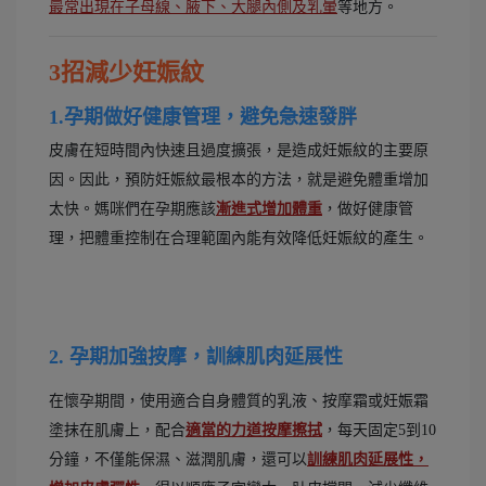
最常出現在子母線、腋下、大腿內側及乳暈
等地方。
3招減少妊娠紋
1.孕期做好健康管理，避免急速發胖
皮膚在短時間內快速且過度擴張，是造成妊娠紋的主要原
因。因此，預防妊娠紋最根本的方法，就是避免體重增加
太快。媽咪們在孕期應該
漸進式增加體重
，做好健康管
理，把體重控制在合理範圍內能有效降低妊娠紋的產生。
2. 孕期加強按摩，訓練肌肉延展性
在懷孕期間，使用適合自身體質的乳液、按摩霜或妊娠霜
塗抹在肌膚上，配合
適當的力道按摩擦拭
，每天固定5到10
分鐘，不僅能保濕、滋潤肌膚，還可以
訓練肌肉延展性，