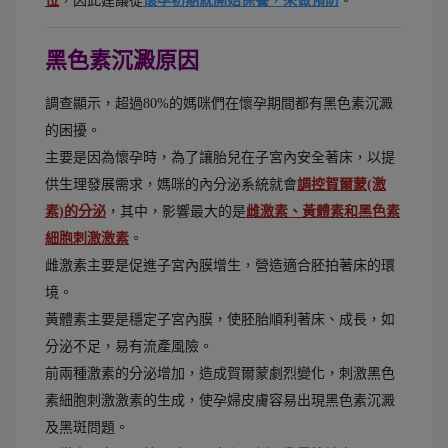
位
，因此建議從
懷孕初期就開始保養，來做預防
。
黑色素沉澱原因
調查顯示，超過80%的媽咪們在懷孕期間都有黑色素沉澱
的困擾。
主要是因為懷孕時，為了讓胎兒在子宮內安全著床，以提
供生理發展需求，媽咪的內分泌系統就會
調控賀爾蒙(激
素)的分泌
，其中，影響最大的是
雌激素、黃體素和黑色素
細胞刺激激素
。
雌激素主要是促進子宮內膜增生，營造適合胚拍著床的環
境。
黃體素主要是穩定子宮內膜，使胚胎順利著床、成長，如
分泌不足，易有流產風險。
前兩種激素的分泌增加，造成賀爾蒙劇烈變化，刺激黑色
素細胞刺激激素的生成，使孕婦皮膚容易出現黑色素沉澱
及黑斑問題。