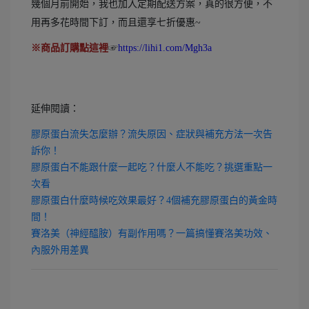
幾個月前開始，我也加入定期配送方案，真的很方便，不
用再多花時間下訂，而且還享七折優惠~
※商品訂購點這裡
☞
https://lihi1.com/Mgh3a
延伸閱讀：
膠原蛋白流失怎麼辦？流失原因、症狀與補充方法一次告
訴你！
膠原蛋白不能跟什麼一起吃？什麼人不能吃？挑選重點一
次看
膠原蛋白什麼時候吃效果最好？4個補充膠原蛋白的黃金時
間！
賽洛美（神經醯胺）有副作用嗎？一篇搞懂賽洛美功效、
內服外用差異