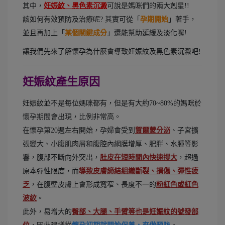
其中，
妊娠紋、黑色素沉澱
可說是媽咪們的兩大剋星!!
該如何有效預防及治療呢? 其實可從「
孕期開始
」著手，
並且再加上「
某個關鍵成分
」還能幫助延緩及淡化喔!
讓我們先來了解懷孕為什麼會導致妊娠紋及黑色素沉澱吧!
妊娠紋產生原因
妊娠紋並不是每位媽咪都有，但是有大約70~80%的媽咪於
懷孕期間會出現，比例非常高。
在懷孕第20週左右開始，孕婦會受到
賀爾蒙分泌
、子宮擴
張變大、小腹肌肉層和腹腔內網膜增厚、肥胖、水腫等影
響，腹部不斷向外突出，
肚皮在短時間內快速撐大
，超過
原本彈性限度，而
導致皮膚締結組織斷裂、損傷、彈性疲
乏
，在腹壁皮膚上會形成寬窄、長度不一的
粉紅色或紅色
波紋
。
此外，易增大的
臀部、大腿、手臂等也是妊娠紋的號發部