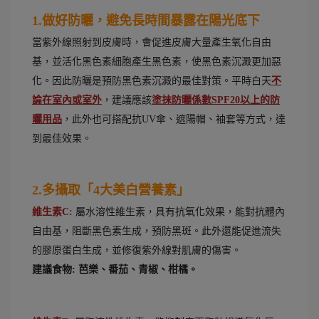
1.做好防曬，避免長時間暴露在陽光底下
當紫外線照射到皮膚時，會促進皮膚大量產生氧化自由
基，並活化黑色素細胞產生黑色素，使黑色素沉澱更加惡
化。因此防曬是預防黑色素沉澱的最佳對策。平時白天
不
論在室內或室外
，建議應該
塗抹防曬係數SPF20以上的防
曬用品
，此外也可搭配抗UV傘、遮陽帽、袖套等方式，達
到最佳效果。
2.多攝取「4大美白營養素」
屬水溶性維生素，具有抗氧化效果，能對抗體內
維生素C:
自由基，阻斷黑色素生成，預防黑斑。此外還能促進流失
的膠原蛋白生成，並修復紫外線對肌膚的傷害。
建議食物: 芭樂、番茄、青椒、柑橘。