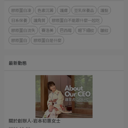
膠原蛋白凍
色素沉澱
護膚
豆乳保養品
護髮
日系保養
護角質
膠原蛋白不能跟什麼一起吃
膠原蛋白流失
賽洛美
巴西莓
眼下細紋
皺紋
膠原蛋白
膠原蛋白是什麼
最新動態
關於創辦人-岩本初惠女士