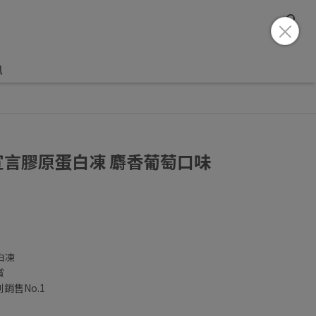
訊
宣言膠原蛋白凍 麝香葡萄口味
白凍
賞
銷售No.1