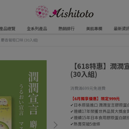
產品總覽
全系列產品
熱銷排行
美肌專欄
最新資
麝香葡萄口味 (30入組)
【618特惠】潤潤
(30入組)
消費滿699元免運費
【6月獨享優惠】限定999元
✔日本原裝進口 潤潤宣言膠原蛋
✔連續17年榮獲世界品質大獎金
✔連續15年日本食用膠原蛋白類別
✔熱賣突破5億條