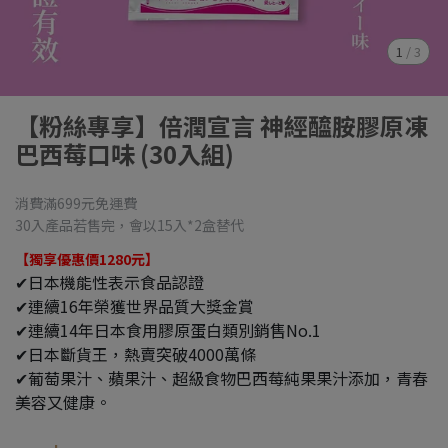
1
/
3
【粉絲專享】倍潤宣言 神經醯胺膠原凍
巴西莓口味 (30入組)
消費滿699元免運費
30入產品若售完，會以15入*2盒替代
【獨享優惠價1280元】
✔日本機能性表示食品認證
✔連續16年榮獲世界品質大獎金賞
✔連續14年日本食用膠原蛋白類別銷售No.1
✔日本斷貨王，熱賣突破4000萬條
✔葡萄果汁、蘋果汁、超級食物巴西莓純果果汁添加，青春
美容又健康。